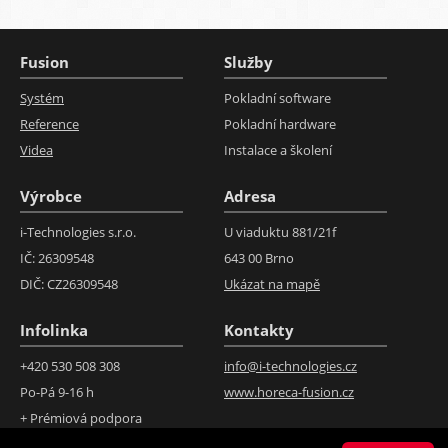
Fusion
Služby
Systém
Pokladní software
Reference
Pokladní hardware
Videa
Instalace a školení
Výrobce
Adresa
i-Technologies s.r.o.
U viaduktu 881/21f
IČ: 26309548
643 00 Brno
DIČ: CZ26309548
Ukázat na mapě
Infolinka
Kontakty
+420 530 508 308
info@i-technologies.cz
Po-Pá 9-16 h
www.horeca-fusion.cz
+ Prémiová podpora