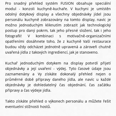
Pro snadný přehled systém FUSION obsahuje speciální
modul - konzoli kuchyně-kuchaře. V kuchyni je umístěn
odolný dotykový display a všechny objednávky jídel jsou
personálu kuchyně zobrazovány na tomto display, navíc je
možno jednoduchým kliknutím zobrazit jak technologický
postup pro daný pokrm, tak jeho přesné složení, tak i jeho
fotografii! V kombinaci s motivačně-organizačními
opatřeními dosáhnete toho, že z kuchyně Vaší restaurace
budou vždy odcházet jednotně upravená a zároveň chutně
uvařená jídla z takových ingrediencí, jak je stanoveno.
Kuchař jednoduchým dotykem na display potvrdí přijetí
objednávky a její uvaření - výdej. Tyto časové údaje jsou
zaznamenány a Vy získáte dokonalý přehled nejen o
průměrné době přípravy daného jídla, ale navíc u každé
objednávky je dohledatelný čas objednání, čas začátku
přípravy a čas výdeje jídla.
Takto získáte přehled o výkonech personálu a můžete řešit
eventuelní stížnosti hostů.