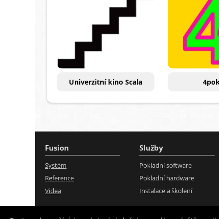
Univerzitní kino Scala
4pok
Fusion
Služby
Systém
Pokladní software
Reference
Pokladní hardware
Videa
Instalace a školení