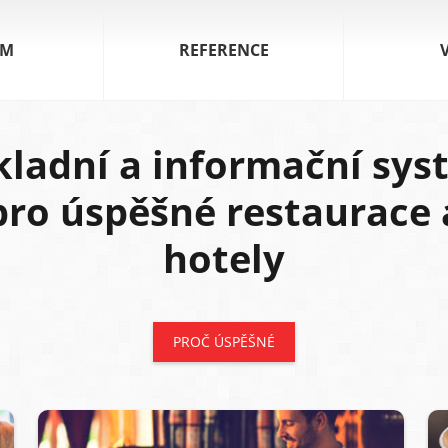
ÉM
REFERENCE
kladní a informační sys
pro úspěšné restaurace 
hotely
PROČ ÚSPĚŠNÉ