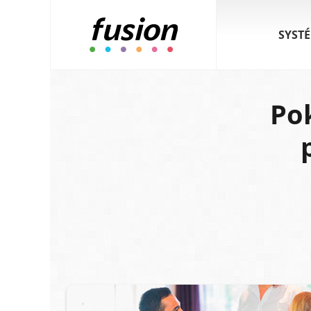
SYST
Po