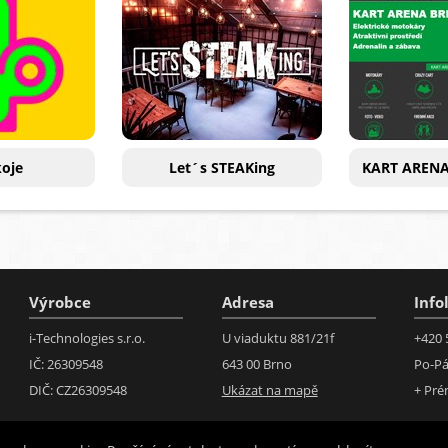
oje
Let´s STEAKing
KART ARENA 
Výrobce
Adresa
Info
i-Technologies s.r.o.
U viaduktu 881/21f
+420 
IČ: 26309548
643 00 Brno
Po-Pá
DIČ: CZ26309548
Ukázat na mapě
+ Pr