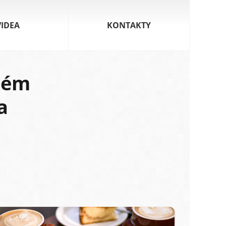
VIDEA
KONTAKTY
tém
a